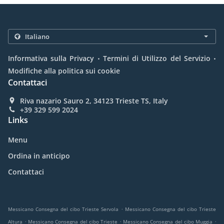
.
.
Informativa sulla Privacy
Termini di Utilizzo del Servizio
Modifiche alla politica sui cookie
Contattaci
Riva nazario Sauro 2, 34123 Trieste TS, Italy
+39 329 599 2024
Links
Menu
Ordina in anticipo
Contattaci
.
Messicano Consegna del cibo Trieste Servola
Messicano Consegna del cibo Trieste
.
.
.
Altura
Messicano Consegna del cibo Trieste
Messicano Consegna del cibo Muggia